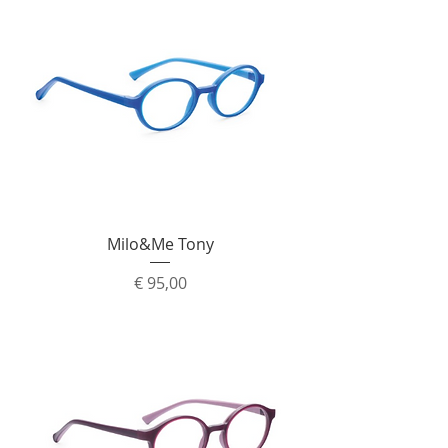
Milo&Me Tony
Prijs
€ 95,00