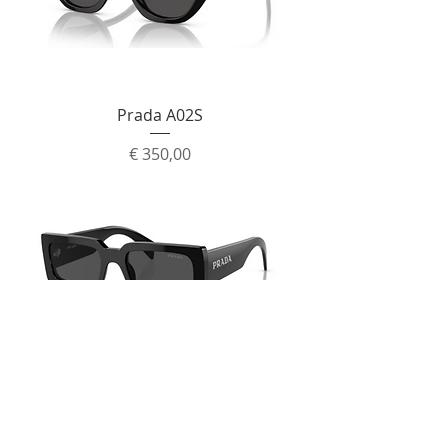
Prada A02S
Prijs
€ 350,00
Prada A07S
Prijs
€ 390,00