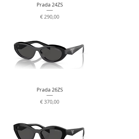
Prada 24ZS
Prijs
€ 290,00
Prada 26ZS
Prijs
€ 370,00