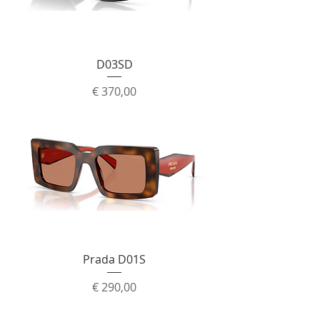
D03SD
Prijs
€ 370,00
Prada D01S
Prijs
€ 290,00