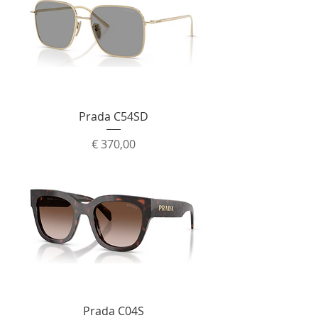
Prada C54SD
Prijs
€ 370,00
Prada C04S