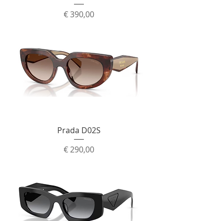
Prijs
€ 390,00
Prada D02S
Prijs
€ 290,00