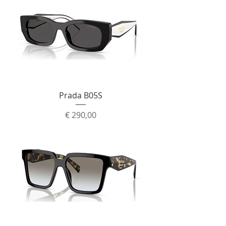
Prada B05S
Prijs
€ 290,00