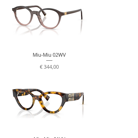
Miu-Miu 02WV
Prijs
€ 344,00