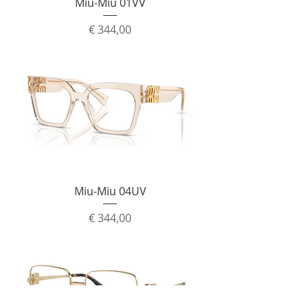
Miu-Miu 01VV
Prijs
€ 344,00
Miu-Miu 04UV
Prijs
€ 344,00