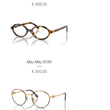
Prijs
€ 388,00
Miu-Miu 01XV
Prijs
€ 350,00