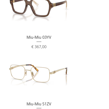
Miu-Miu 03YV
Prijs
€ 367,00
Miu-Miu 51ZV