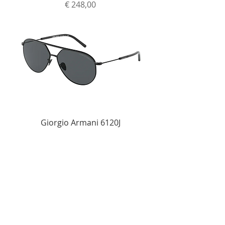
Prijs
€ 248,00
Giorgio Armani 6120J
Prijs
€ 248,00