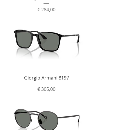
Prijs
€ 284,00
Giorgio Armani 8197
Prijs
€ 305,00