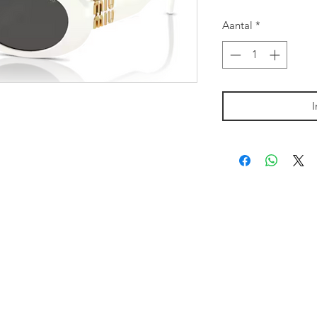
Aantal
*
I