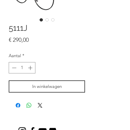
5111J
Prijs
€ 290,00
Aantal
*
In winkelwagen