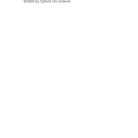
©2025 by Optiek De Graeve